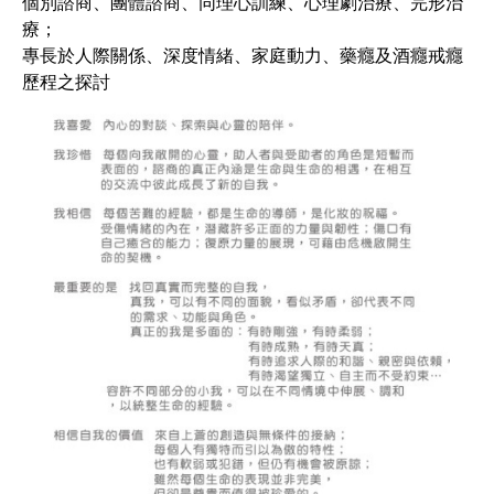
個別諮商、團體諮商、同理心訓練、心理劇治療、完形治
療；
專長於人際關係、深度情緒、家庭動力、藥癮及酒癮戒癮
歷程之探討