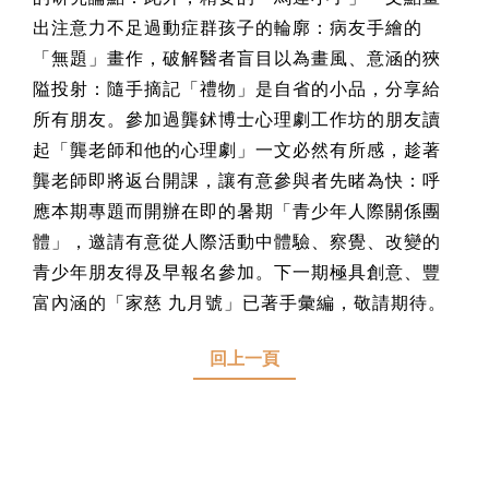
出注意力不足過動症群孩子的輪廓：病友手繪的
「無題」畫作，破解醫者盲目以為畫風、意涵的狹
隘投射：隨手摘記「禮物」是自省的小品，分享給
所有朋友。參加過龔鉥博士心理劇工作坊的朋友讀
起「龔老師和他的心理劇」一文必然有所感，趁著
龔老師即將返台開課，讓有意參與者先睹為快：呼
應本期專題而開辦在即的暑期「青少年人際關係團
體」，邀請有意從人際活動中體驗、察覺、改變的
青少年朋友得及早報名參加。下一期極具創意、豐
富內涵的「家慈 九月號」已著手彙編，敬請期待。
回上一頁