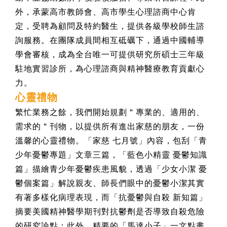
外，承蒙高市教師會、高市學生心理諮商中心肯
定，受聘為顧問及特約醫生，提供各級學校師生諮
詢服務。在團隊成員間相互砥礪下，通過中國輔導
學會審核，成為全台唯一可提供研究所碩士三年級
駐地實習診所，為心理諮商與精神醫療教育貢獻心
力。
心靈禮物
繁忙業務之餘，我們開始規劃＂專業的、適用的、
需求的＂刊物，以提供所有進出家慈的朋友，一份
溫馨的心靈禮物。「家慈 七月號」內容，包刮「青
少年憂鬱專題」文章三篇，「藍色小精靈 憂鬱知識
篇」描繪青少年憂鬱疾患風貌，透過「少女小潔 憂
鬱個案篇」解說親友、師長們眼中的憂鬱小潔其實
有著多樣化病理表現，而「抗憂鬱與自殺 新知篇」
摘要美國精神醫學期刊對抗鬱劑是否導致自殺危險
的研究論點：此外，精要的「馬達小子」一文點畫