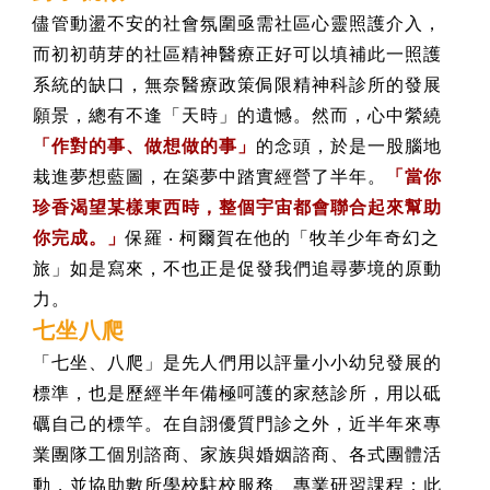
儘管動盪不安的社會氛圍亟需社區心靈照護介入，
而初初萌芽的社區精神醫療正好可以填補此一照護
系統的缺口，無奈醫療政策侷限精神科診所的發展
願景，總有不逢「天時」的遺憾。然而，心中縈繞
「作對的事、做想做的事」
的念頭，於是一股腦地
栽進夢想藍圖，在築夢中踏實經營了半年。
「當你
珍香渴望某樣東西時，整個宇宙都會聯合起來幫助
你完成。」
保羅 ‧ 柯爾賀在他的「牧羊少年奇幻之
旅」如是寫來，不也正是促發我們追尋夢境的原動
力。
七坐八爬
「七坐、八爬」是先人們用以評量小小幼兒發展的
標準，也是歷經半年備極呵護的家慈診所，用以砥
礪自己的標竿。在自詡優質門診之外，近半年來專
業團隊工個別諮商、家族與婚姻諮商、各式團體活
動，並協助數所學校駐校服務、專業研習課程：此